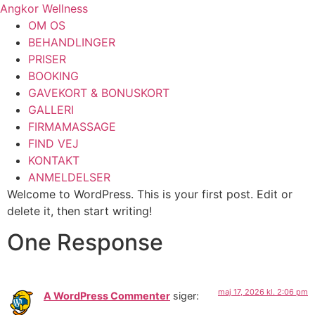
Skip
Angkor Wellness
to
OM OS
content
BEHANDLINGER
PRISER
BOOKING
GAVEKORT & BONUSKORT
GALLERI
FIRMAMASSAGE
FIND VEJ
KONTAKT
ANMELDELSER
Welcome to WordPress. This is your first post. Edit or
delete it, then start writing!
One Response
maj 17, 2026 kl. 2:06 pm
A WordPress Commenter
siger: